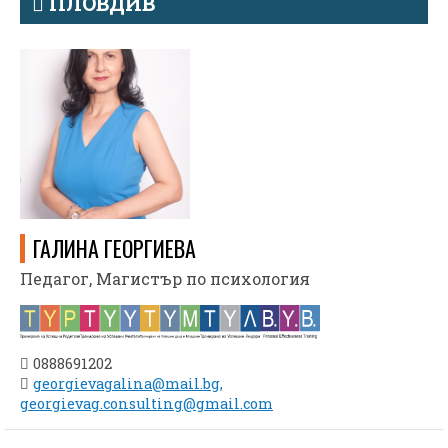
ПЛОВДИВ
ГАЛИНА ГЕОРГИЕВА
Педагог, Магистър по психология
0888691202
georgievagalina@mail.bg,
georgievag.consulting@gmail.com