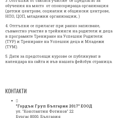
3 .Отстъпки от таксата участие се предлагат за
обучения на място от спонсорираща организация
(детски центрове, социални и общински центрове,
НПО, ЦОП, младежки организации, )
4. Отстъпки се прилагат при ранно записване,
съвместно участие в трейнинги на родители и деца
в програмите Трениране на Успешни Родители
(ТУР) и Трениране на Успешни деца и Младежи
(ТУМ).
5. Дати за предстоящи курсове се публикуват в
календара на сайта и във нашата фейсбук страница.
КОНТАКТИ
"Гордън Груп България 2017" ЕООД
ул. "Константин Фотинов" 22
Бургас 8000, България